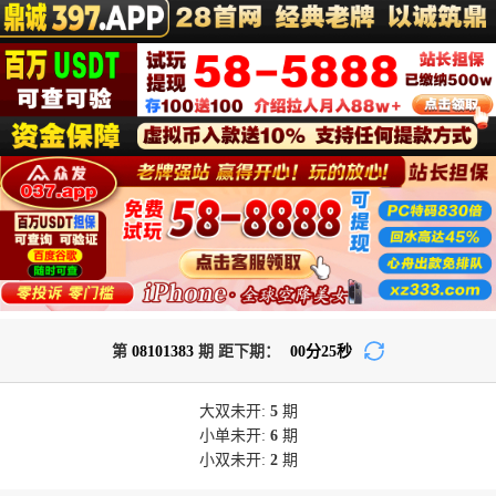
第
08101383
期 距下期：
00
分
25
秒
大双
未开:
5
期
小单
未开:
6
期
小双
未开:
2
期