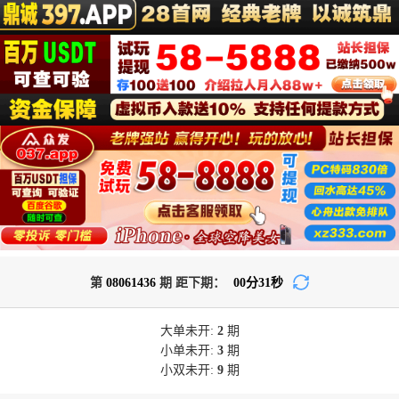
第
08061436
期 距下期：
00
分
30
秒
大单
未开:
2
期
小单
未开:
3
期
小双
未开:
9
期