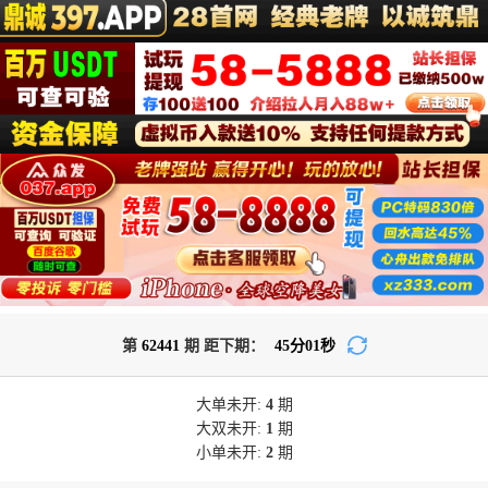
第
62441
期 距下期：
45
分
01
秒
大单
未开:
4
期
大双
未开:
1
期
小单
未开:
2
期