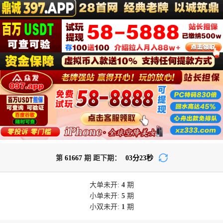
第
61667
期 距下期：
03
分
22
秒
大单
未开:
4
期
小单
未开:
5
期
小双
未开:
1
期